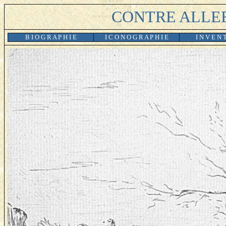
CONTRE ALLEE
B I O G R A P H I E
I C O N O G R A P H I E
I N V E N 